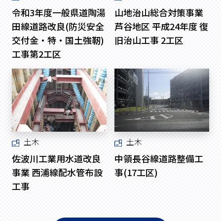
令和3年度一般県道陶湯
山地治山総合対策事業
田線道路改良(防災安全
芦谷地区 平成24年度 復
交付金・特・国土強靭)
旧治山工事 2工区
工事第2工区
土木
土木
佐波川工業用水道改良
中領長谷線道路整備工
事業 西浦線配水管布設
事(17工区)
工事