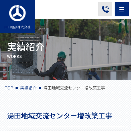
Me
実績紹介
WORKS
TOP
実績紹介
湯田地域交流センター増改築工事
湯田地域交流センター増改築工事