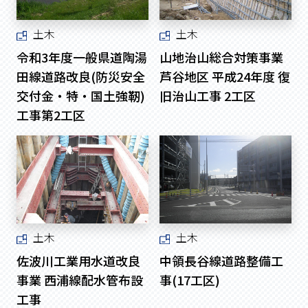
土木
土木
令和3年度一般県道陶湯
山地治山総合対策事業
田線道路改良(防災安全
芦谷地区 平成24年度 復
交付金・特・国土強靭)
旧治山工事 2工区
工事第2工区
土木
土木
佐波川工業用水道改良
中領長谷線道路整備工
事業 西浦線配水管布設
事(17工区)
工事