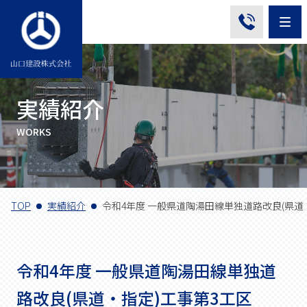
Me
実績紹介
WORKS
TOP
実績紹介
令和4年度 一般県道陶湯田線単独道路改良(県道
令和4年度 一般県道陶湯田線単独道
路改良(県道・指定)工事第3工区